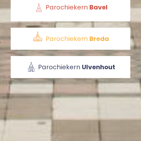
Parochiekern
Bavel
Parochiekern
Breda
Parochiekern
Ulvenhout