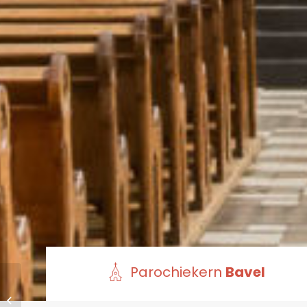
Parochiekern
Bavel
Reliekschrijn van de
H. Bernadette in