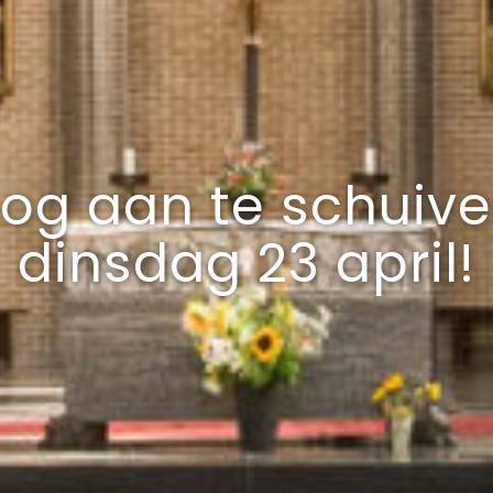
g aan te schuiven
dinsdag 23 april!