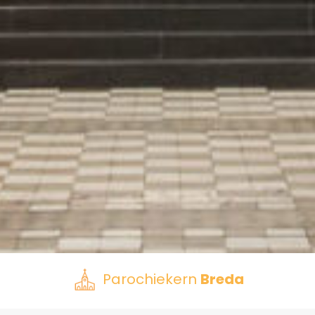
Parochiekern
Breda