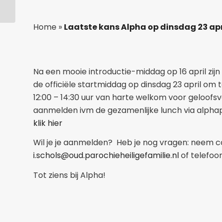
Breda
Home
»
Laatste kans Alpha op dinsdag 23 apr
Na een mooie introductie-middag op 16 april zijn 
de officiële startmiddag op dinsdag 23 april om te
12:00 – 14:30 uur van harte welkom voor geloof
aanmelden ivm de gezamenlijke lunch via alpha
klik hier
Wil je je aanmelden? Heb je nog vragen: neem c
i.schols@oud.parochieheiligefamilie.nl
of telefoon
Tot ziens bij Alpha!