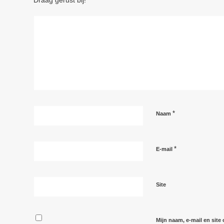
Draag gerust bij!
*
Naam
*
E-mail
Site
Mijn naam, e-mail en site