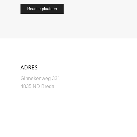
ADRES
Ginnekenweg 331
4835 ND Breda