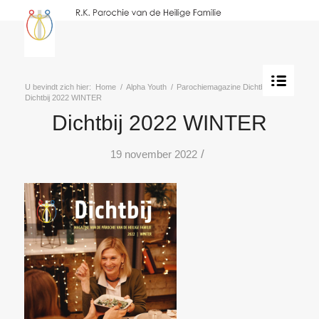
U bevindt zich hier:
Home
/
Alpha Youth
/
Parochiemagazine Dichtbij
/
Dichtbij 2022 WINTER
Dichtbij 2022 WINTER
/
19 november 2022