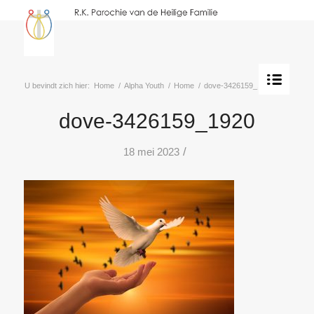
U bevindt zich hier:
Home
/
Alpha Youth
/
Home
/
dove-3426159_1920
dove-3426159_1920
/
18 mei 2023