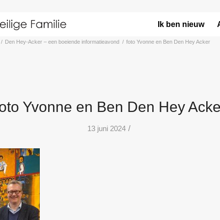
Ik ben nieuw
/
Den Hey-Acker – een boeiende informatieavond
/
foto Yvonne en Ben Den Hey Acker
foto Yvonne en Ben Den Hey Acke
/
13 juni 2024