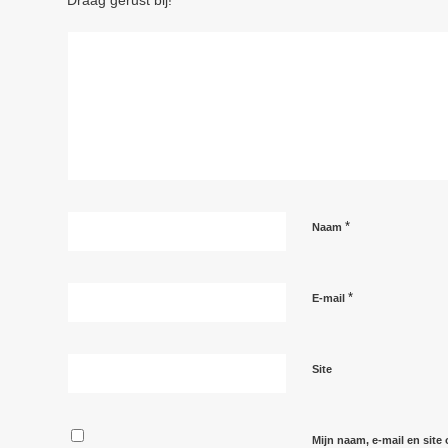
Draag gerust bij!
*
Naam
*
E-mail
Site
Mijn naam, e-mail en site