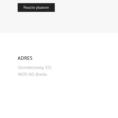
ADRES
Ginnekenweg 331
4835 ND Breda