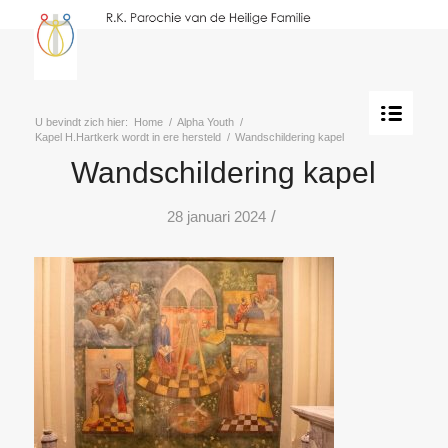
U bevindt zich hier:
Home
/
Alpha Youth
/
Kapel H.Hartkerk wordt in ere hersteld
/
Wandschildering kapel
Wandschildering kapel
/
28 januari 2024