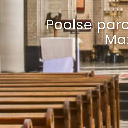
Poolse paro
Max