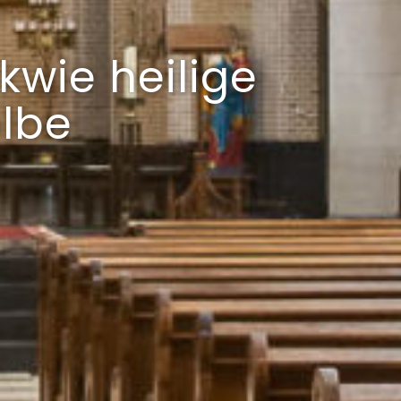
kwie heilige
olbe