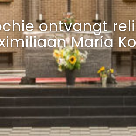
chie ontvangt reli
imiliaan Maria K