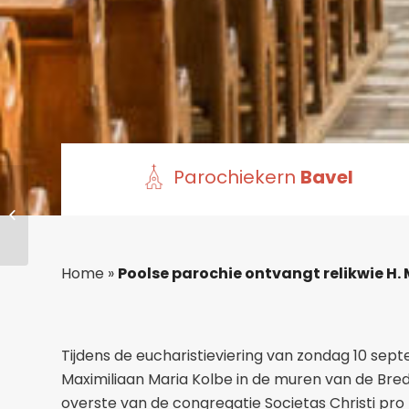
Parochiekern
Bavel
Life Teen – start op
zondag 10
september om 16.30
uur!!
Home
»
Poolse parochie ontvangt relikwie H.
Tijdens de eucharistieviering van zondag 10 septe
Maximiliaan Maria Kolbe in de muren van de Bre
overste van de congregatie Societas Christi pro 