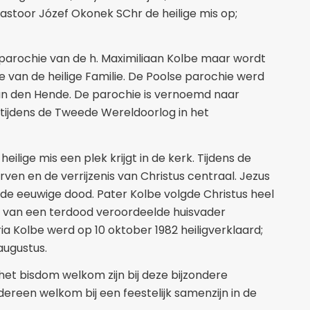
stoor Józef Okonek SChr de heilige mis op;
 parochie van de h. Maximiliaan Kolbe maar wordt
 van de heilige Familie. De Poolse parochie werd
n den Hende. De parochie is vernoemd naar
tijdens de Tweede Wereldoorlog in het
 heilige mis een plek krijgt in de kerk. Tijdens de
terven en de verrijzenis van Christus centraal. Jezus
n de eeuwige dood. Pater Kolbe volgde Christus heel
men van een terdood veroordeelde huisvader
a Kolbe werd op 10 oktober 1982 heiligverklaard;
augustus.
het bisdom welkom zijn bij deze bijzondere
edereen welkom bij een feestelijk samenzijn in de