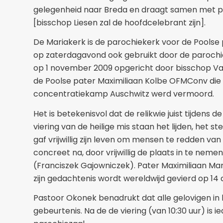
gelegenheid naar Breda en draagt samen met pa
[bisschop Liesen zal de hoofdcelebrant zijn].
De Mariakerk is de parochiekerk voor de Poolse
op zaterdagavond ook gebruikt door de parochie
op 1 november 2009 opgericht door bisschop Va
de Poolse pater Maximiliaan Kolbe OFMConv die 
concentratiekamp Auschwitz werd vermoord.
Het is betekenisvol dat de relikwie juist tijdens de
viering van de heilige mis staan het lijden, het s
gaf vrijwillig zijn leven om mensen te redden va
concreet na, door vrijwillig de plaats in te ne
(Franciszek Gajowniczek). Pater Maximiliaan Mari
zijn gedachtenis wordt wereldwijd gevierd op 14 
Pastoor Okonek benadrukt dat alle gelovigen in 
gebeurtenis. Na de de viering (van 10:30 uur) is i