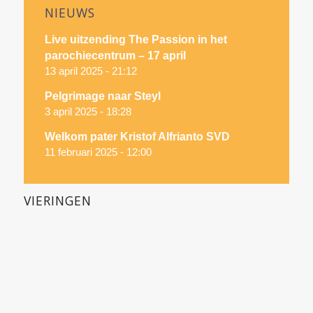
NIEUWS
Live uitzending The Passion in het
parochiecentrum – 17 april
13 april 2025 - 21:12
Pelgrimage naar Steyl
3 april 2025 - 18:28
Welkom pater Kristof Alfrianto SVD
11 februari 2025 - 12:00
VIERINGEN
Parochiekern Bavel
Parochiekern Breda
Parochiekern Ulvenhout
Alle vieringen